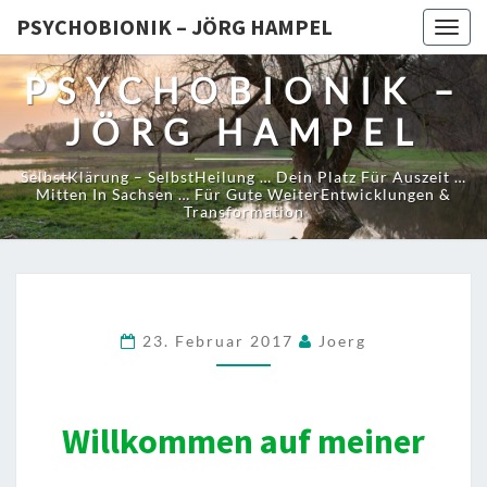
PSYCHOBIONIK – JÖRG HAMPEL
Togg
navig
PSYCHOBIONIK –
JÖRG HAMPEL
SelbstKlärung – SelbstHeilung … Dein Platz Für Auszeit …
Mitten In Sachsen … Für Gute WeiterEntwicklungen &
Transformation
23. Februar 2017
Joerg
Willkommen auf meiner