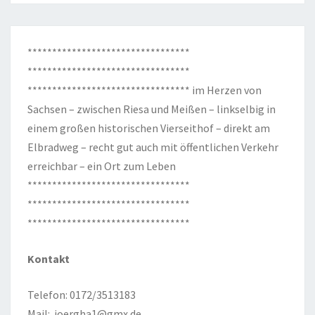
*********************************
*********************************
********************************* im Herzen von
Sachsen – zwischen Riesa und Meißen – linkselbig in
einem großen historischen Vierseithof – direkt am
Elbradweg – recht gut auch mit öffentlichen Verkehr
erreichbar – ein Ort zum Leben
*********************************
*********************************
*********************************
Kontakt
Telefon: 0172/3513183
Mail:
joergha1@gmx.de