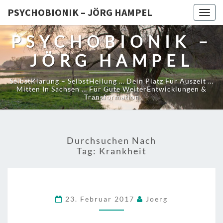
PSYCHOBIONIK – JÖRG HAMPEL
Togg
navig
PSYCHOBIONIK –
JÖRG HAMPEL
SelbstKlärung – SelbstHeilung … Dein Platz Für Auszeit …
Mitten In Sachsen … Für Gute WeiterEntwicklungen &
Transformation
Durchsuchen Nach
Tag:
Krankheit
23. Februar 2017
Joerg