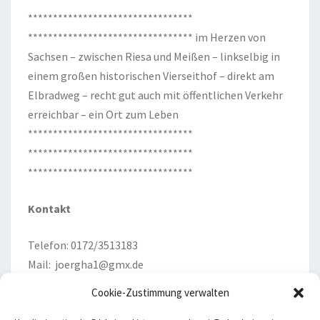
*********************************
********************************* im Herzen von
Sachsen – zwischen Riesa und Meißen – linkselbig in
einem großen historischen Vierseithof – direkt am
Elbradweg – recht gut auch mit öffentlichen Verkehr
erreichbar – ein Ort zum Leben
*********************************
*********************************
*********************************
Kontakt
Telefon: 0172/3513183
Mail:
joergha1@gmx.de
Cookie-Zustimmung verwalten