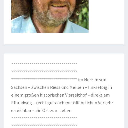
*********************************
*********************************
********************************* im Herzen von
Sachsen – zwischen Riesa und Meißen – linkselbig in
einem großen historischen Vierseithof – direkt am
Elbradweg – recht gut auch mit öffentlichen Verkehr
erreichbar – ein Ort zum Leben
*********************************
*********************************