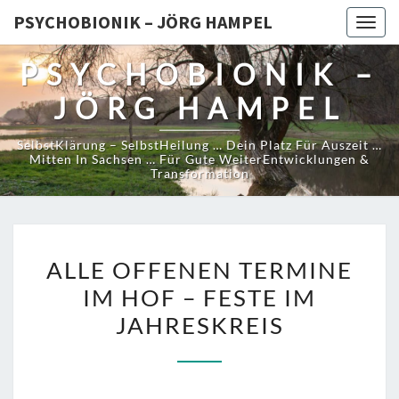
PSYCHOBIONIK – JÖRG HAMPEL
Togg
navig
PSYCHOBIONIK –
JÖRG HAMPEL
SelbstKlärung – SelbstHeilung … Dein Platz Für Auszeit …
Mitten In Sachsen … Für Gute WeiterEntwicklungen &
Transformation
ALLE
ALLE OFFENEN TERMINE
OFFENEN
IM HOF – FESTE IM
TERMINE
JAHRESKREIS
IM
HOF
–
FESTE