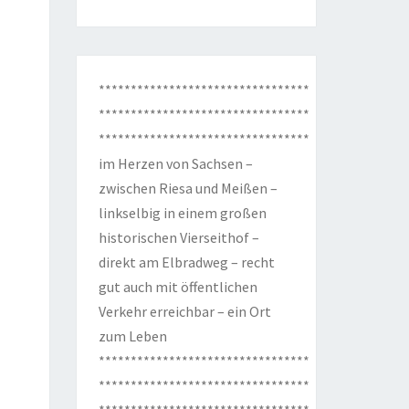
*********************************
*********************************
*********************************
im Herzen von Sachsen –
zwischen Riesa und Meißen –
linkselbig in einem großen
historischen Vierseithof –
direkt am Elbradweg – recht
gut auch mit öffentlichen
Verkehr erreichbar – ein Ort
zum Leben
*********************************
*********************************