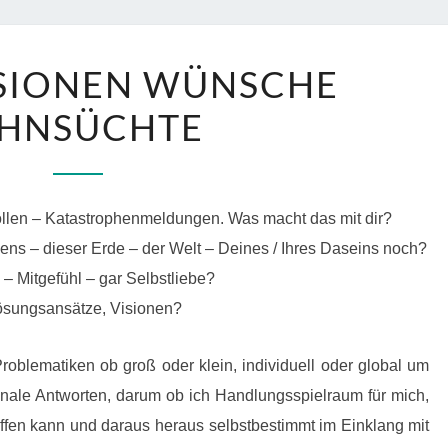
MEINE
ISIONEN WÜNSCHE
VISIONEN
EHNSÜCHTE
WÜNSCHE
SEHNSÜCHTE
ollen – Katastrophenmeldungen. Was macht das mit dir?
ns – dieser Erde – der Welt – Deines / Ihres Daseins noch?
– Mitgefühl – gar Selbstliebe?
ösungsansätze, Visionen?
Problematiken ob groß oder klein, individuell oder global um
nale Antworten, darum ob ich Handlungsspielraum für mich,
affen kann und daraus heraus selbstbestimmt im Einklang mit