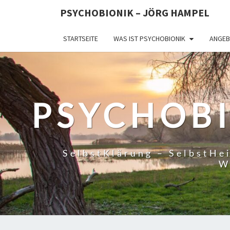
PSYCHOBIONIK – JÖRG HAMPEL
STARTSEITE
WAS IST PSYCHOBIONIK
ANGEB
PSYCHOBI
SelbstKlärung – SelbstHei
W