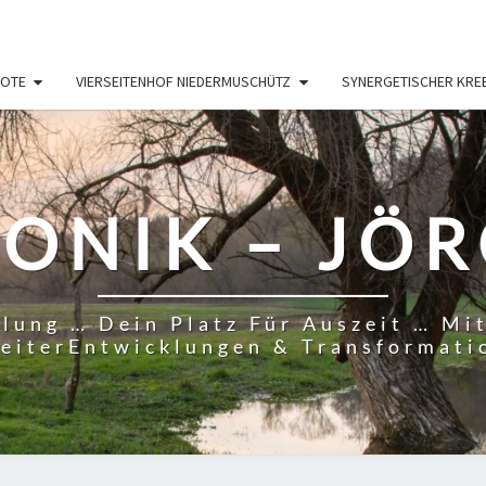
OTE
VIERSEITENHOF NIEDERMUSCHÜTZ
SYNERGETISCHER KRE
ONIK – JÖ
lung … Dein Platz Für Auszeit … Mi
eiterEntwicklungen & Transformati