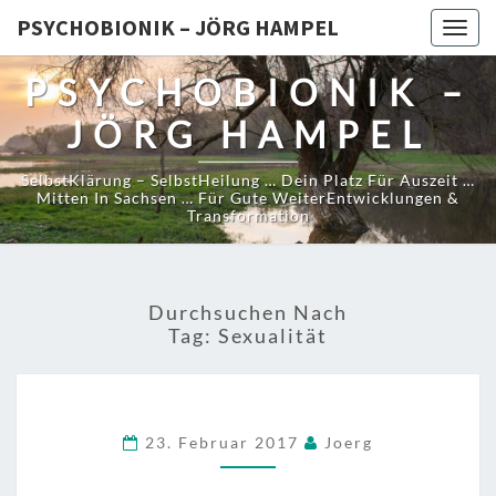
PSYCHOBIONIK – JÖRG HAMPEL
Togg
navig
PSYCHOBIONIK –
JÖRG HAMPEL
SelbstKlärung – SelbstHeilung … Dein Platz Für Auszeit …
Mitten In Sachsen … Für Gute WeiterEntwicklungen &
Transformation
Durchsuchen Nach
Tag:
Sexualität
23. Februar 2017
Joerg