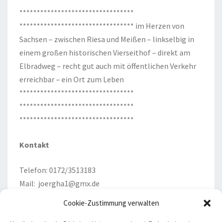
*********************************
********************************* im Herzen von
Sachsen – zwischen Riesa und Meißen – linkselbig in
einem großen historischen Vierseithof – direkt am
Elbradweg – recht gut auch mit öffentlichen Verkehr
erreichbar – ein Ort zum Leben
*********************************
*********************************
*********************************
Kontakt
Telefon: 0172/3513183
Mail:
joergha1@gmx.de
Cookie-Zustimmung verwalten