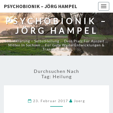
PSYCHOBIONIK – JÖRG HAMPEL
Togg
navig
PSYCHOBIONIK –
JÖRG HAMPEL
SelbstKlärung – SelbstHeilung … Dein Platz Für Auszeit …
Mitten In Sachsen … Für Gute WeiterEntwicklungen &
Transformation
Durchsuchen Nach
Tag:
Heilung
23. Februar 2017
Joerg