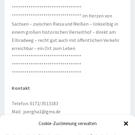
*********************************
********************************* im Herzen von
Sachsen – zwischen Riesa und Meißen – linkselbig in
einem großen historischen Vierseithof – direkt am
Elbradweg – recht gut auch mit öffentlichen Verkehr
erreichbar – ein Ort zum Leben
*********************************
*********************************
*********************************
Kontakt
Telefon: 0172/3513183
Mail:
joergha1@gmx.de
Cookie-Zustimmung verwalten